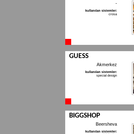
-
kullanılan sistemler:
crosa
GUESS
Akmerkez
kullanılan sistemler:
special design
BIGGSHOP
Beersheva
kullanılan sistemler: