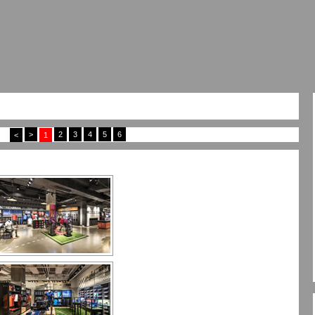
>
2
3
4
5
6
<
1