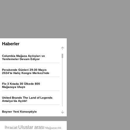
Haberler
Columbia Mağaza Açılışları ve
Yenilemeler Devam Ediyor
Perakende Günleri 29-30 Mayıs
2024’te Haliç Kongre Merkezi'nde
Flo 3 Kıtada 30 Ülkede 800
Mağazaya Ulaştı
United Brands The Land of Legends
Antalya’da Açıldı!
Boyner Yeni Konseptiyle
Yenilenmeye ve Büyümeye Devam
Ediyor
Uluslar arası
İhracat
Mağazacılık
Kartes Yurtdışı Projelerine 2022