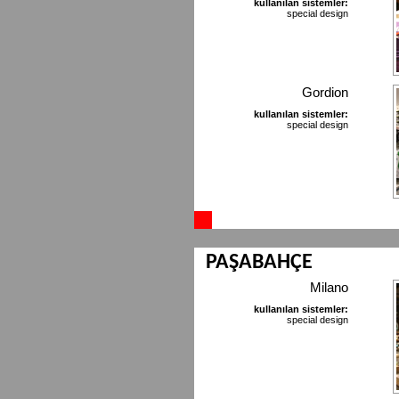
kullanılan sistemler:
special design
Gordion
kullanılan sistemler:
special design
PAŞABAHÇE
Milano
kullanılan sistemler:
special design