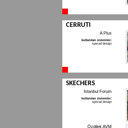
CERRUTI
A Plus
kullanılan sistemler:
special design
SKECHERS
İstanbul Forum
kullanılan sistemler:
special design
Özdilek AVM