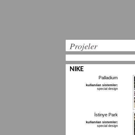
Projeler
NIKE
Palladium
kullanılan sistemler:
special design
İstinye Park
kullanılan sistemler:
special design