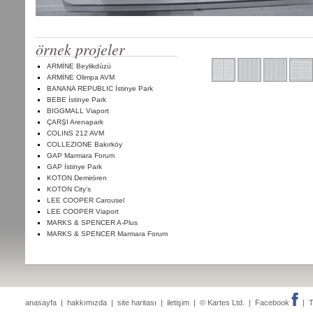
örnek projeler
ARMİNE Beylikdüzü
ARMİNE Olimpa AVM
BANANA REPUBLIC İstinye Park
BEBE İstinye Park
BIGGMALL Viaport
ÇARŞI Arenapark
COLINS 212 AVM
COLLEZIONE Bakırköy
GAP Marmara Forum
GAP İstinye Park
KOTON Demirören
KOTON City's
LEE COOPER Carousel
LEE COOPER Viaport
MARKS & SPENCER A-Plus
MARKS & SPENCER Marmara Forum
anasayfa
|
hakkımızda
|
site haritası
|
iletişim
| © Kartes Ltd. |
Facebook
|
T