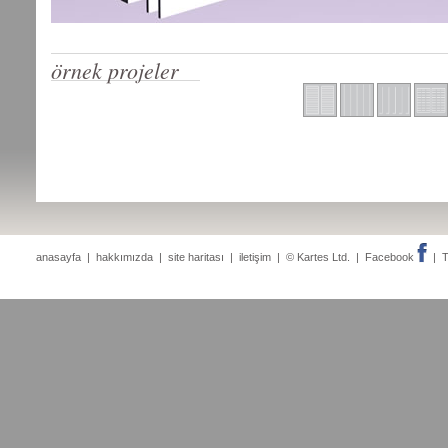
örnek projeler
anasayfa
|
hakkımızda
|
site haritası
|
iletişim
| © Kartes Ltd. |
Facebook
|
T