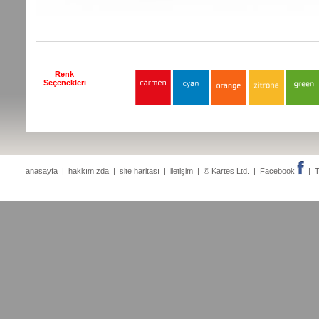
Renk
Seçenekleri
anasayfa
|
hakkımızda
|
site haritası
|
iletişim
| © Kartes Ltd. |
Facebook
|
T