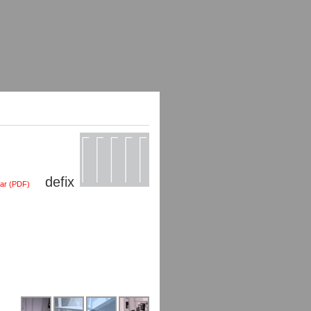
defix
lar (PDF)