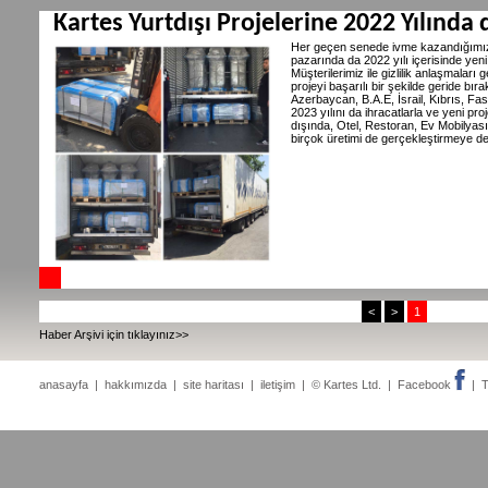
Kartes Yurtdışı Projelerine 2022 Yılında
Her geçen senede ivme kazandığımız
pazarında da 2022 yılı içerisinde yeni
Müşterilerimiz ile gizlilik anlaşmalar
projeyi başarılı bir şekilde geride bı
Azerbaycan, B.A.E, İsrail, Kıbrıs, Fas,
2023 yılını da ihracatlarla ve yeni p
dışında, Otel, Restoran, Ev Mobilyası
birçok üretimi de gerçekleştirmeye d
<
>
1
Haber Arşivi için tıklayınız>>
anasayfa
|
hakkımızda
|
site haritası
|
iletişim
| © Kartes Ltd. |
Facebook
|
T