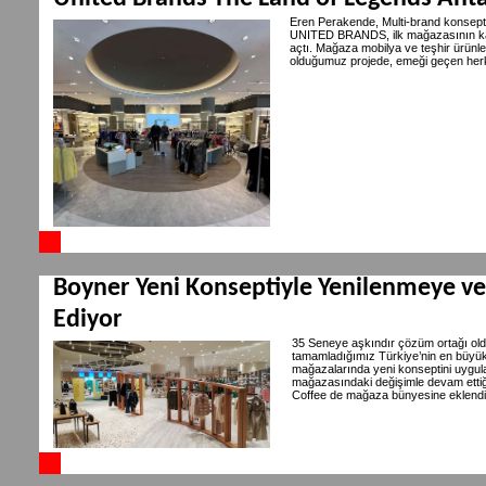
Eren Perakende, Multi-brand konsepti
UNITED BRANDS, ilk mağazasının kap
açtı. Mağaza mobilya ve teşhir ürünle
olduğumuz projede, emeği geçen her
Boyner Yeni Konseptiyle Yenilenmeye 
Ediyor
35 Seneye aşkındır çözüm ortağı ol
tamamladığımız Türkiye’nin en büyük
mağazalarında yeni konseptini uygul
mağazasındaki değişimle devam ettiğ
Coffee de mağaza bünyesine eklendi