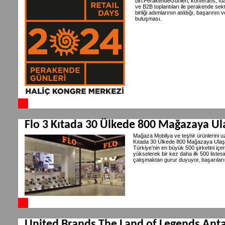
biri.PerakendeGünleri, konferans, fuar
ve B2B toplantıları ile perakende sektö
birliği adımlarının atıldığı, başarını
buluşması.
Flo 3 Kıtada 30 Ülkede 800 Mağazaya Ul
Mağaza Mobilya ve teşhir ürünlerini uz
Kıtada 30 Ülkede 800 Mağazaya Ulaştı. 
Türkiye’nin en büyük 500 şirketini iç
yükselerek bir kez daha ilk 500 listesi
çalışmaktan gurur duyuyor, başarıları
United Brands The Land of Legends Antal