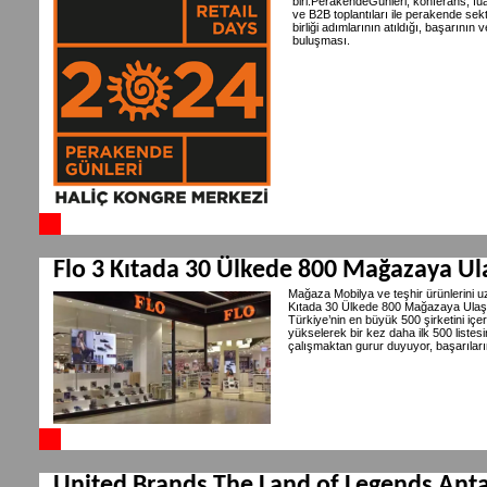
biri.PerakendeGünleri, konferans, fuar
ve B2B toplantıları ile perakende sektö
birliği adımlarının atıldığı, başarını
buluşması.
Flo 3 Kıtada 30 Ülkede 800 Mağazaya Ul
Mağaza Mobilya ve teşhir ürünlerini uz
Kıtada 30 Ülkede 800 Mağazaya Ulaştı. 
Türkiye’nin en büyük 500 şirketini iç
yükselerek bir kez daha ilk 500 listesi
çalışmaktan gurur duyuyor, başarıları
United Brands The Land of Legends Antal