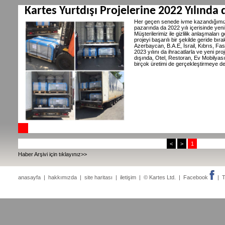
Kartes Yurtdışı Projelerine 2022 Yılında
Her geçen senede ivme kazandığımız
pazarında da 2022 yılı içerisinde yeni
Müşterilerimiz ile gizlilik anlaşmalar
projeyi başarılı bir şekilde geride bı
Azerbaycan, B.A.E, İsrail, Kıbrıs, Fas,
2023 yılını da ihracatlarla ve yeni p
dışında, Otel, Restoran, Ev Mobilyası
birçok üretimi de gerçekleştirmeye d
<
>
1
Haber Arşivi için tıklayınız>>
anasayfa
|
hakkımızda
|
site haritası
|
iletişim
| © Kartes Ltd. |
Facebook
|
T