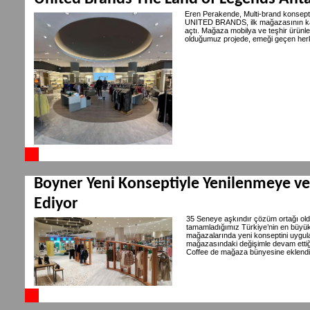
Eren Perakende, Multi-brand konsepti
UNITED BRANDS, ilk mağazasının kap
açtı. Mağaza mobilya ve teşhir ürünle
olduğumuz projede, emeği geçen her
Boyner Yeni Konseptiyle Yenilenmeye 
Ediyor
35 Seneye aşkındır çözüm ortağı ol
tamamladığımız Türkiye’nin en büyük
mağazalarında yeni konseptini uygul
mağazasındaki değişimle devam ettiğ
Coffee de mağaza bünyesine eklendi