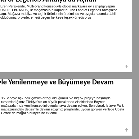
Eren Perakende, Multi-brand konseptiyle global markalara ev sahipliği yapan
UNITED BRANDS, ilk mağazasının kapılarını The Land of Legends Antalya’da
açtı. Mağaza mobilya ve teşhir ürünlerinin üretiminde ve uygulamasında dahil
olduğumuz projede, emeği geçen herkese teşekkür ediyoruz.
iyle Yenilenmeye ve Büyümeye Devam
35 Seneye aşkındır çözüm ortağı olduğumuz ve birçok projeye başarıyla
tamamladığımız Türkiye’nin en büyük perakende zincirlerinde Boyner
mağazalarında yeni konseptini uygulamaya devam ediyor. Son olarak İstinye Park
mağazasındaki değişimle devam ettiğimiz projelerde, uygun görülen yerlede Costa
Coffee de mağaza bünyesine eklendi.