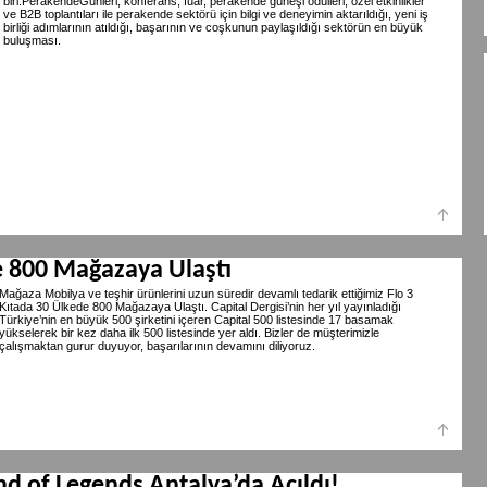
biri.PerakendeGünleri, konferans, fuar, perakende güneşi ödülleri, özel etkinlikler
ve B2B toplantıları ile perakende sektörü için bilgi ve deneyimin aktarıldığı, yeni iş
birliği adımlarının atıldığı, başarının ve coşkunun paylaşıldığı sektörün en büyük
buluşması.
e 800 Mağazaya Ulaştı
Mağaza Mobilya ve teşhir ürünlerini uzun süredir devamlı tedarik ettiğimiz Flo 3
Kıtada 30 Ülkede 800 Mağazaya Ulaştı. Capital Dergisi’nin her yıl yayınladığı
Türkiye’nin en büyük 500 şirketini içeren Capital 500 listesinde 17 basamak
yükselerek bir kez daha ilk 500 listesinde yer aldı. Bizler de müşterimizle
çalışmaktan gurur duyuyor, başarılarının devamını diliyoruz.
d of Legends Antalya’da Açıldı!