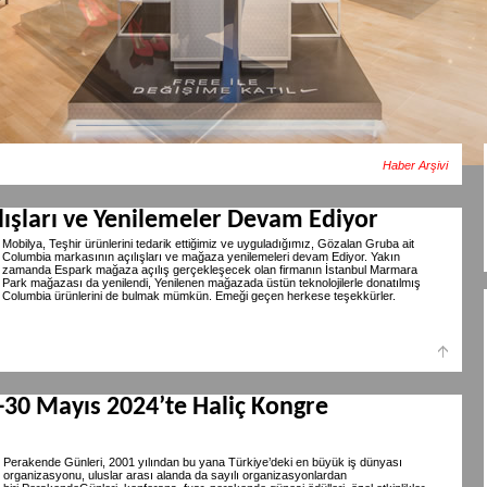
Haber Arşivi
ışları ve Yenilemeler Devam Ediyor
Mobilya, Teşhir ürünlerini tedarik ettiğimiz ve uyguladığımız, Gözalan Gruba ait
Columbia markasının açılışları ve mağaza yenilemeleri devam Ediyor. Yakın
zamanda Espark mağaza açılış gerçekleşecek olan firmanın İstanbul Marmara
Park mağazası da yenilendi, Yenilenen mağazada üstün teknolojilerle donatılmış
Columbia ürünlerini de bulmak mümkün. Emeği geçen herkese teşekkürler.
-30 Mayıs 2024’te Haliç Kongre
Perakende Günleri, 2001 yılından bu yana Türkiye’deki en büyük iş dünyası
organizasyonu, uluslar arası alanda da sayılı organizasyonlardan